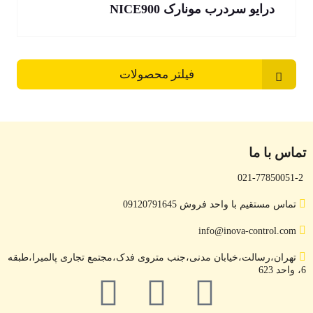
درایو سردرب مونارک NICE900
فیلتر محصولات
تماس با ما
021-77850051-2
تماس مستقیم با واحد فروش 09120791645
info@inova-control.com
تهران،رسالت،خیابان مدنی،جنب متروی فدک،مجتمع تجاری پالمیرا،طبقه
6، واحد 623