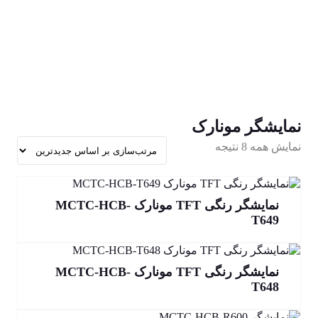
درایوها
پک موتور و تابلو
موتور گیرلس
لوازم جانبی
خدمات
مستندات آموزشی
نکات ایمنی
نمایشگر مونارک
مرتب‌سازی
نمایش همه 8 نتیجه
بر
اساس
جدیدترین
نمایشگر رنگی TFT مونارک MCTC-HCB-
T649
نمایشگر رنگی TFT مونارک MCTC-HCB-
T648