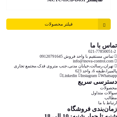
فیلتر محصولات
تماس با ما
021-77850051-2
تماس مستقیم با واحد فروش 09120791645
info@inova-control.com
تهران،رسالت،خیابان مدنی،جنب متروی فدک،مجتمع تجاری
پالمیرا،طبقه 6، واحد 623
Linkedin
Instagram
Whatsapp
دسترسی سریع
محصولات
سوالات متداول
مطالب
ارتباط با ما
زمان‌بندی فروشگاه
شنبه تا چهار شنبه: 10 الی 18